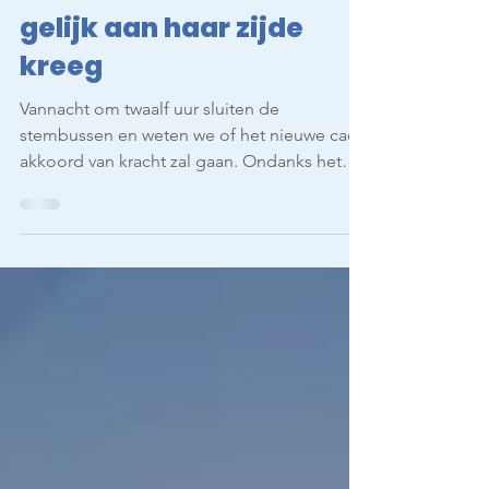
Redactie
15 nov 2022
5 minuten om te lezen
Hoe de FNV toch het
gelijk aan haar zijde
kreeg
Vannacht om twaalf uur sluiten de
stembussen en weten we of het nieuwe cao
akkoord van kracht zal gaan. Ondanks het
optimisme van de...