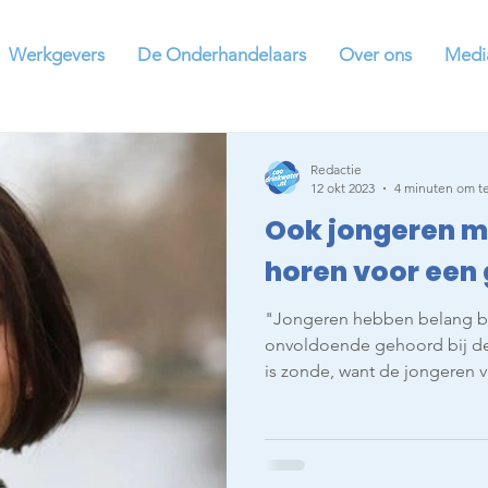
Werkgevers
De Onderhandelaars
Over ons
Medi
Redactie
12 okt 2023
4 minuten om te
Ook jongeren m
horen voor een
"Jongeren hebben belang bij
onvoldoende gehoord bij de
is zonde, want de jongeren va