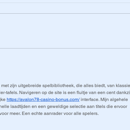
Een jaar later: wat heeft
Van
de cao jou gebracht?
naa
‘st
et zijn uitgebreide spelbibliotheek, die alles biedt, van klassi
er-tafels. Navigeren op de site is een fluitje van een cent dankzi
jke 
https://avalon78-casino-bonus.com/
 interface. Mijn algehele 
elle laadtijden en een geweldige selectie aan titels die ervoor 
 voor meer. Een echte aanrader voor alle spelers.