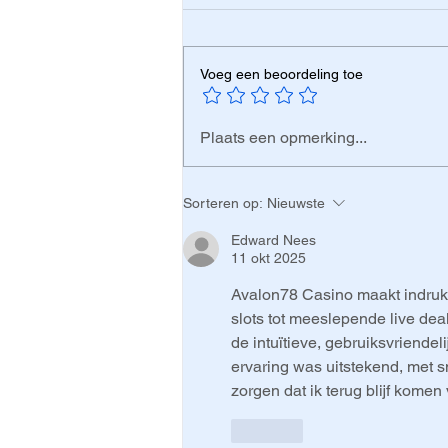
Voeg een beoordeling toe
Achter elk glas
Plaats een opmerking...
drinkwater schuilt een
wereld vol
Sorteren op:
Nieuwste
vakmanschap
Edward Nees
11 okt 2025
Avalon78 Casino maakt indruk m
slots tot meeslepende live deal
de intuïtieve, gebruiksvriendeli
ervaring was uitstekend, met sn
zorgen dat ik terug blijf komen
Like