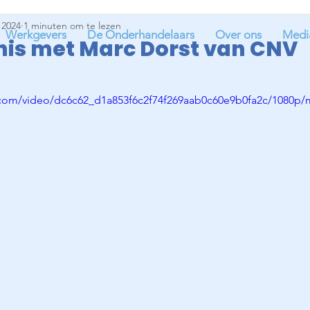
 2024
1 minuten om te lezen
Werkgevers
De Onderhandelaars
Over ons
Medi
is met Marc Dorst van CNV
 uit 5 sterren.
ic.com/video/dc6c62_d1a853f6c2f74f269aab0c60e9b0fa2c/1080p/