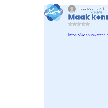
Fleur Meijers
2 dec
Nieuws
Maak kenn
Beoordeeld met NaN
https://video.wixstat