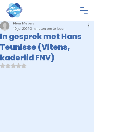
Fleur Meijers
10 jul 2024
3 minuten om te lezen
In gesprek met Hans
Teunisse (Vitens,
kaderlid FNV)
Beoordeeld met NaN uit 5 sterren.