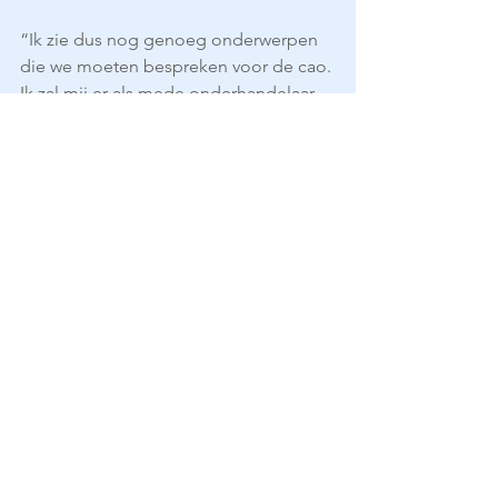
“Ik zie dus nog genoeg onderwerpen 
die we moeten bespreken voor de cao. 
Ik zal mij er als mede onderhandelaar 
van de FNV voor gaan inzetten dat hier 
ook afspraken over worden gemaakt.”
[1] EPSU: European Public Service 
Union
Nieuws
Alles weergeven
Gerelateerde posts