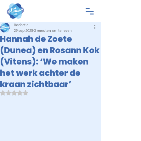
Redactie
29 sep 2025
3 minuten om te lezen
Hannah de Zoete
(Dunea) en Rosann Kok
(Vitens): ‘We maken
het werk achter de
kraan zichtbaar’
Beoordeeld met NaN uit 5 sterren.