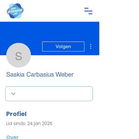
Meer acties
Volgen
Saskia Carbasius Webe
Saskia Carbasius Weber
Profiel
Lid sinds: 24 jan 2025
Over