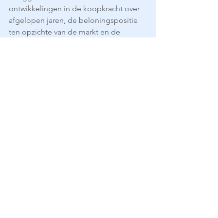
ontwikkelingen in de koopkracht over 
afgelopen jaren, de beloningspositie 
ten opzichte van de markt en de 
verwachtingen in de toekomst. Op 
basis van die inzichten over een 
langere periode kunnen dan weer 
nieuwe afspraken over inkomen voor 
2024 genomen worden.
Bron: Werkgeversvereniging WWb, 1 
augustus 2023
Tags:
cao
WWb
Nieuws